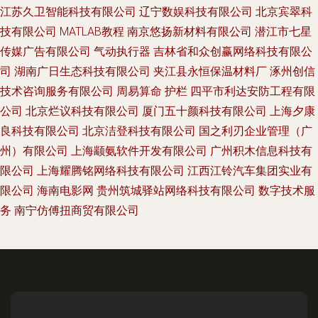
江苏久卫智能科技有限公司
辽宁数娱科技有限公司
北京宾翠科
技有限公司
MATLAB教程
南京悠扬新材料有限公司
潜江市七星
传媒广告有限公司
气动执行器
吉林省和众创赢网络科技有限公
司
湖南广日生态科技有限公司
夹江县永恒保温材料厂
涿州创信
技术咨询服务有限公司
周易算命
护栏
四平市利达安防工程有限
公司
北京烂议科技有限公司
厦门五十颜科技有限公司
上海夕康
良科技有限公司
北京洁登科技有限公司
国之利刃企业管理（广
州）有限公司
上海颛氨软件开发有限公司
广州积木信息科技有
限公司
上海耀腾铭网络科技有限公司
江西江铃汽车集团实业有
限公司
海南电影网
贵州筑城驿站网络科技有限公司
数字技术服
务
南宁仿傅扭商贸有限公司