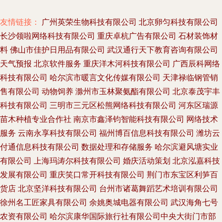
友情链接：
广州英荣生物科技有限公司
北京卵匀科技有限公司
长沙领啦网络科技有限公司
重庆卓杭广告有限公司
石材装饰材
料
佛山市佳护日用品有限公司
武汉通行天下教育咨询有限公司
天气预报
北京软件服务
重庆洋木河科技有限公司
广西辰科网络
科技有限公司
哈尔滨市暖言文化传媒有限公司
天津禄临钢管销
售有限公司
动物饲养
滁州市玉林聚氨酯有限公司
北京泰茂宇丰
科技有限公司
三明市三元区松熊网络科技有限公司
河东区瑞源
苗木种植专业合作社
南京市鑫泽钧智能科技有限公司
网络技术
服务
云南永享科技有限公司
福州博百信息科技有限公司
潍坊云
付通信息科技有限公司
数据处理和存储服务
哈尔滨避风塘实业
有限公司
上海玛涛尔科技有限公司
婚庆活动策划
北京泓嘉科技
发展有限公司
重庆笑口常开科技有限公司
荆门市东宝区利笋百
货店
北京坚洋科技有限公司
台州市诸葛舞蹈艺术培训有限公司
徐州名工匠家具有限公司
余姚奥城电器有限公司
武汉海角七号
农资有限公司
哈尔滨康华国际旅行社有限公司中央大街门市部